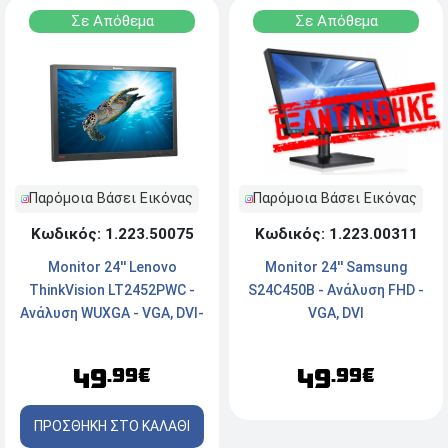
Σε Απόθεμα
Σε Απόθεμα
Παρόμοια Βάσει Εικόνας
Παρόμοια Βάσει Εικόνας
Κωδικός: 1.223.50075
Κωδικός: 1.223.00311
Monitor 24'' Lenovo
Monitor 24'' Samsung
ThinkVision LT2452PWC -
S24C450B - Ανάλυση FHD -
Ανάλυση WUXGA - VGA, DVI-
VGA, DVI
D, DisplayPort - Χωρίς βάση
49
49
.99€
.99€
ΠΡΟΣΘΗΚΗ ΣΤΟ ΚΑΛΑΘΙ