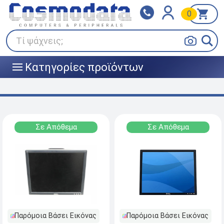
0
Klarna
BOX NOW
Πληρώστε σε 3
24/7 σε όλη την Ελλάδα!
άτοκες δόσεις
Τί ψάχνεις;
Κατηγορίες προϊόντων
|||
Σε Απόθεμα
Σε Απόθεμα
Παρόμοια Βάσει Εικόνας
Παρόμοια Βάσει Εικόνας