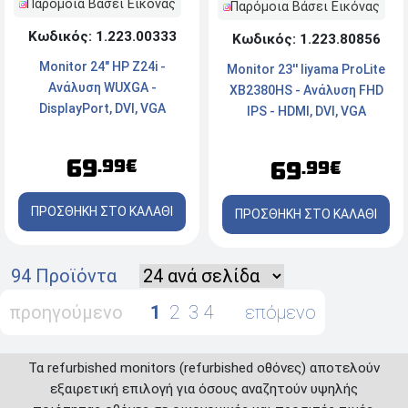
Παρόμοια Βάσει Εικόνας
Παρόμοια Βάσει Εικόνας
Κωδικός: 1.223.00333
Κωδικός: 1.223.80856
Monitor 24" HP Z24i -
Monitor 23'' Iiyama ProLite
Ανάλυση WUXGA -
XB2380HS - Ανάλυση FHD
DisplayPort, DVI, VGA
IPS - HDMI, DVI, VGA
69
.99€
69
.99€
ΠΡΟΣΘΗΚΗ ΣΤΟ ΚΑΛΑΘΙ
ΠΡΟΣΘΗΚΗ ΣΤΟ ΚΑΛΑΘΙ
94 Προϊόντα
προηγούμενο
1
2
3
4
επόμενο
Τα refurbished monitors (refurbished οθόνες) αποτελούν
εξαιρετική επιλογή για όσους αναζητούν υψηλής