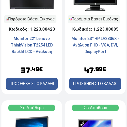
Παρόμοια Βάσει Εικόνας
Παρόμοια Βάσει Εικόνας
Κωδικός: 1.223.00085
Κωδικός: 1.223.80423
Monitor 23'' HP LA2306X -
Monitor 22" Lenovo
Ανάλυση FHD - VGA, DVI,
ThinkVision T2254 LED
DisplayPort
Backlit LCD - Ανάλυση
WSXGA+ (1680 x 1050) -
VGA, DVI-D - Χωρίς Βάση -
47
37
.99€
.49€
Raven Black
ΠΡΟΣΘΗΚΗ ΣΤΟ ΚΑΛΑΘΙ
ΠΡΟΣΘΗΚΗ ΣΤΟ ΚΑΛΑΘΙ
Σε Απόθεμα
Σε Απόθεμα